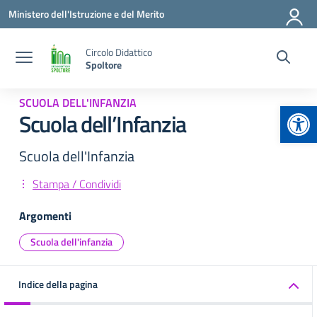
Vai ai contenuti
Vai al menu di navigazione
Vai al footer
Ministero dell'Istruzione e del Merito
Circolo Didattico
Spoltore
SCUOLA DELL'INFANZIA
Apr
Scuola dell’Infanzia
Scuola dell'Infanzia
Stampa / Condividi
Argomenti
Scuola dell'infanzia
Indice della pagina