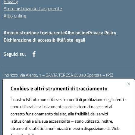
Privacy
Amministrazione trasparente
Albo online
Amministrazione trasparente
Albo online
Privacy Policy
Dichiarazione di accessibilità
Note legali
Seguici su:
Indirizzo:
Via Alento, 1 – SANTA TERESA 65010 Spoltore – (PE)
Centralino:
085 4961121
Email:
peee052003@istruzione.it
Posta elettronica certificata (PEC):
Cookies e altri strumenti di tracciamento
peee052003@pec.istruzione.it
Codice fiscale: 80006490686
Il nostro Istituto non utilizza strumenti di profilazione degli utenti -
Codice meccanografico:
peee052003
sono utilizzati esclusivamente cookies tecnici necessari al
Codice Indice delle Pubbliche Amministrazioni (IPA): istsc_peee052003
corretto funzionamento del sito, alla fruibilità dei servizi
Codice unico di fatturazione (CUF): UF01MF
istituzionali e alla sua accessibilità – sono utilizzati, inoltre,
strumenti statistici anonimizzati messi a disposizione da Web