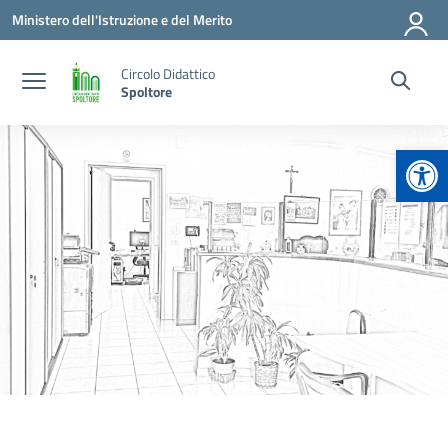
Vai ai contenuti
Vai al menu di navigazione
Vai al footer
Ministero dell'Istruzione e del Merito
Circolo Didattico
Spoltore
Apr