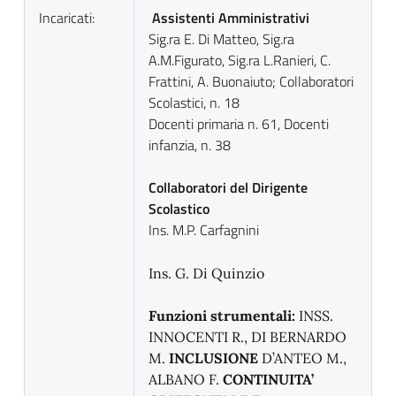
Incaricati:
Assistenti Amministrativi
Sig.ra E. Di Matteo, Sig.ra
A.M.Figurato, Sig.ra L.Ranieri, C.
Frattini, A. Buonaiuto;
Collaboratori
Scolastici, n. 18
Docenti primaria n. 61, Docenti
infanzia, n. 38
Collaboratori del Dirigente
Scolastico
Ins. M.P. Carfagnini
Ins. G. Di Quinzio
Funzioni strumentali:
INSS.
INNOCENTI R., DI BERNARDO
M.
I
NCLUSIONE
D’ANTEO M.,
ALBANO F.
CONTINUITA’