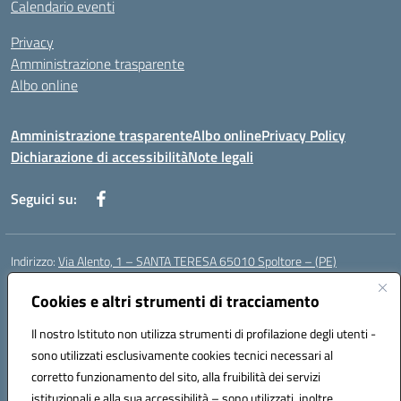
Calendario eventi
Privacy
Amministrazione trasparente
Albo online
Amministrazione trasparente
Albo online
Privacy Policy
Dichiarazione di accessibilità
Note legali
Seguici su:
Indirizzo:
Via Alento, 1 – SANTA TERESA 65010 Spoltore – (PE)
Centralino:
085 4961121
Email:
peee052003@istruzione.it
Posta elettronica certificata (PEC):
Cookies e altri strumenti di tracciamento
peee052003@pec.istruzione.it
Codice fiscale: 80006490686
Il nostro Istituto non utilizza strumenti di profilazione degli utenti -
Codice meccanografico:
peee052003
sono utilizzati esclusivamente cookies tecnici necessari al
Codice Indice delle Pubbliche Amministrazioni (IPA): istsc_peee052003
corretto funzionamento del sito, alla fruibilità dei servizi
Codice unico di fatturazione (CUF): UF01MF
istituzionali e alla sua accessibilità – sono utilizzati, inoltre,