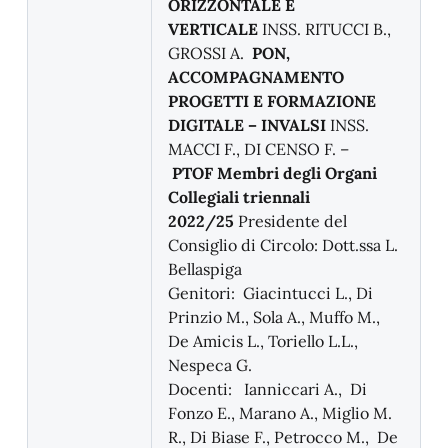
ORIZZONTALE E
VERTICALE
INSS. RITUCCI B.,
GROSSI A.
PON,
ACCOMPAGNAMENTO
PROGETTI E FORMAZIONE
DIGITAL
E – INVALSI
INSS.
MACCI F., DI CENSO F. –
PTOF
Membri degli Organi
Collegiali triennali
2022/25
Presidente del
Consiglio di Circolo: Dott.ssa L.
Bellaspiga
Genitori: Giacintucci L., Di
Prinzio M., Sola A., Muffo M.,
De Amicis L., Toriello L.L.,
Nespeca G.
Docenti:
Ianniccari A., Di
Fonzo E., Marano A., Miglio M.
R., Di Biase F., Petrocco M., De