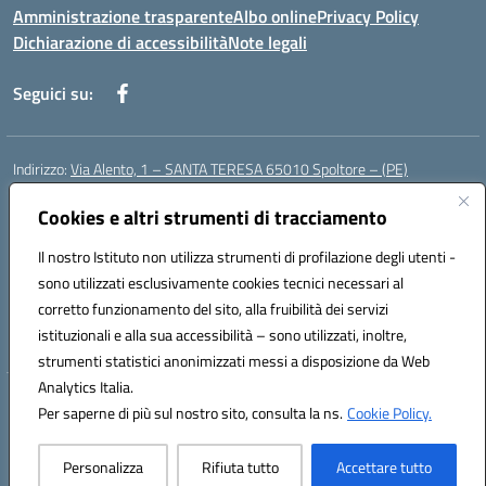
Amministrazione trasparente
Albo online
Privacy Policy
Dichiarazione di accessibilità
Note legali
Seguici su:
Indirizzo:
Via Alento, 1 – SANTA TERESA 65010 Spoltore – (PE)
Centralino:
085 4961121
Email:
peee052003@istruzione.it
Posta elettronica certificata (PEC):
Cookies e altri strumenti di tracciamento
peee052003@pec.istruzione.it
Codice fiscale: 80006490686
Il nostro Istituto non utilizza strumenti di profilazione degli utenti -
Codice meccanografico:
peee052003
sono utilizzati esclusivamente cookies tecnici necessari al
Codice Indice delle Pubbliche Amministrazioni (IPA): istsc_peee052003
corretto funzionamento del sito, alla fruibilità dei servizi
Codice unico di fatturazione (CUF): UF01MF
istituzionali e alla sua accessibilità – sono utilizzati, inoltre,
strumenti statistici anonimizzati messi a disposizione da Web
Analytics Italia.
Hosting & Powered by 3D Solution S.r.l.
Per saperne di più sul nostro sito, consulta la ns.
Cookie Policy.
Concept & Design by Designers Italia
Personalizza
Rifiuta tutto
Accettare tutto