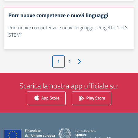
Pnrr nuove competenze e nuovi linguaggi
Pnrr nuove competenze e nuovi linguaggi - Progetto “Let's
STEM”
1
2
Pagina successiva
Scarica la nostra app ufficiale su:
App Store
Play Store
Circolo Didattico
Spoltore