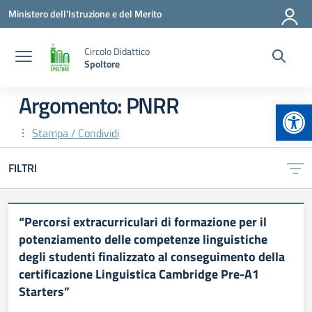
Vai ai contenuti
Vai al menu di navigazione
Vai al footer
Ministero dell'Istruzione e del Merito
Circolo Didattico
Spoltore
Argomento: PNRR
Apr
Stampa / Condividi
FILTRI
“Percorsi extracurriculari di formazione per il
potenziamento delle competenze linguistiche
degli studenti finalizzato al conseguimento della
certificazione Linguistica Cambridge Pre-A1
Starters”