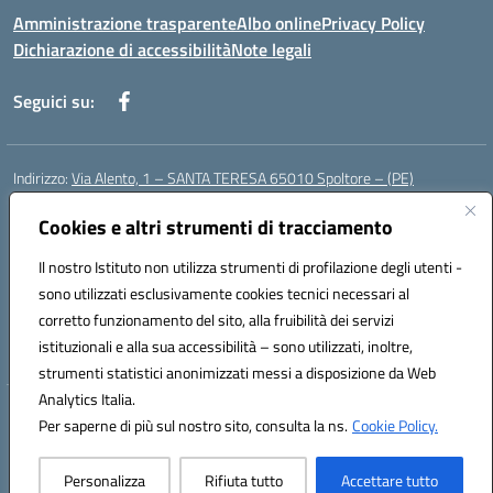
Amministrazione trasparente
Albo online
Privacy Policy
Dichiarazione di accessibilità
Note legali
Seguici su:
Indirizzo:
Via Alento, 1 – SANTA TERESA 65010 Spoltore – (PE)
Centralino:
085 4961121
Email:
peee052003@istruzione.it
Posta elettronica certificata (PEC):
Cookies e altri strumenti di tracciamento
peee052003@pec.istruzione.it
Codice fiscale: 80006490686
Il nostro Istituto non utilizza strumenti di profilazione degli utenti -
Codice meccanografico:
peee052003
sono utilizzati esclusivamente cookies tecnici necessari al
Codice Indice delle Pubbliche Amministrazioni (IPA): istsc_peee052003
corretto funzionamento del sito, alla fruibilità dei servizi
Codice unico di fatturazione (CUF): UF01MF
istituzionali e alla sua accessibilità – sono utilizzati, inoltre,
strumenti statistici anonimizzati messi a disposizione da Web
Analytics Italia.
Hosting & Powered by 3D Solution S.r.l.
Per saperne di più sul nostro sito, consulta la ns.
Cookie Policy.
Concept & Design by Designers Italia
Personalizza
Rifiuta tutto
Accettare tutto