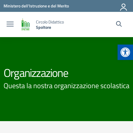
Vai ai contenuti
Vai al menu di navigazione
Vai al footer
Ministero dell'Istruzione e del Merito
Circolo Didattico
Spoltore
Apr
Organizzazione
Questa la nostra organizzazione scolastica