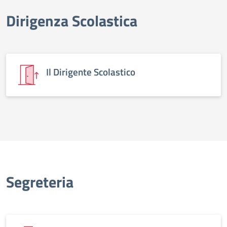
Dirigenza Scolastica
elenco degli organi
Il Dirigente Scolastico
Segreteria