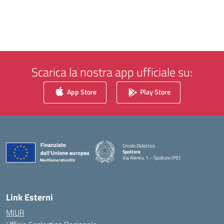
Scarica la nostra app ufficiale su:
App Store
Play Store
Circolo Didattico
Spoltore
Via Alento, 1 – Spoltore (PE)
— Visita la pagina iniziale della scuola
Link Esterni
MIUR