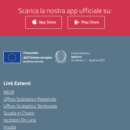
Scarica la nostra app ufficiale su:
App Store
Play Store
Circolo Didattico
Spoltore
Via Alento, 1 – Spoltore (PE)
— Visita la pagina iniziale della scuola
Link Esterni
MIUR
Ufficio Scolastico Regionale
Ufficio Scolastico Territoriale
Scuola in Chiaro
Iscrizioni On Line
Invalsi