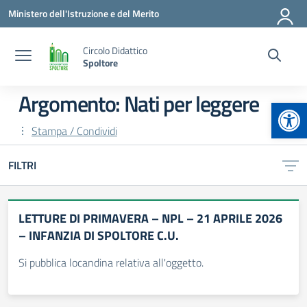
Vai ai contenuti
Vai al menu di navigazione
Vai al footer
Ministero dell'Istruzione e del Merito
Circolo Didattico
Spoltore
Argomento: Nati per leggere
Apr
Stampa / Condividi
FILTRI
LETTURE DI PRIMAVERA – NPL – 21 APRILE 2026
– INFANZIA DI SPOLTORE C.U.
Si pubblica locandina relativa all'oggetto.