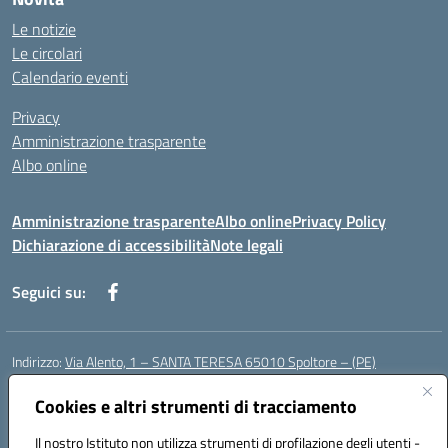
Le notizie
Le circolari
Calendario eventi
Privacy
Amministrazione trasparente
Albo online
Amministrazione trasparente
Albo online
Privacy Policy
Dichiarazione di accessibilità
Note legali
Seguici su:
Indirizzo:
Via Alento, 1 – SANTA TERESA 65010 Spoltore – (PE)
Centralino:
085 4961121
Email:
peee052003@istruzione.it
Posta elettronica certificata (PEC):
Cookies e altri strumenti di tracciamento
peee052003@pec.istruzione.it
Codice fiscale: 80006490686
Il nostro Istituto non utilizza strumenti di profilazione degli utenti -