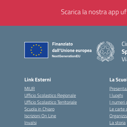
Scarica la nostra app uff
Ci
S
Vi
— 
Link Esterni
La Scuo
MIUR
Presenta
Ufficio Scolastico Regionale
I luoghi
Ufficio Scolastico Territoriale
I numeri 
Scuola in Chiaro
Le carte 
Iscrizioni On Line
Organizz
Invalsi
La storia