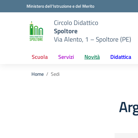
Vai ai contenuti
Vai al menu di navigazione
Vai al footer
Ministero dell'Istruzione e del Merito
Circolo Didattico
Spoltore
Via Alento, 1 – Spoltore (PE)
Scuola
Servizi
Novità
Didattica
Home
Sedi
Ar