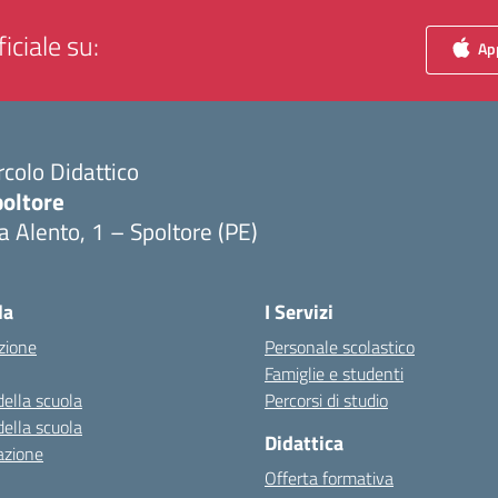
iciale su:
App
rcolo Didattico
poltore
a Alento, 1 – Spoltore (PE)
Visita la pagina iniziale della scuola
la
I Servizi
zione
Personale scolastico
Famiglie e studenti
della scuola
Percorsi di studio
della scuola
Didattica
azione
Offerta formativa