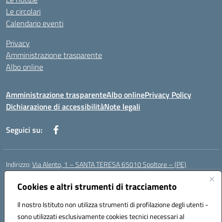
Le circolari
Calendario eventi
Privacy
Amministrazione trasparente
Albo online
Amministrazione trasparente
Albo online
Privacy Policy
Dichiarazione di accessibilità
Note legali
Seguici su:
Indirizzo:
Via Alento, 1 – SANTA TERESA 65010 Spoltore – (PE)
Centralino:
085 4961121
Email:
peee052003@istruzione.it
Posta elettronica certificata (PEC):
Cookies e altri strumenti di tracciamento
peee052003@pec.istruzione.it
Codice fiscale: 80006490686
Il nostro Istituto non utilizza strumenti di profilazione degli utenti -
Codice meccanografico:
peee052003
sono utilizzati esclusivamente cookies tecnici necessari al