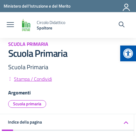
Vai ai contenuti
Vai al menu di navigazione
Vai al footer
Ministero dell'Istruzione e del Merito
Circolo Didattico
Spoltore
SCUOLA PRIMARIA
Apr
Scuola Primaria
Scuola Primaria
Stampa / Condividi
Argomenti
Scuola primaria
Indice della pagina