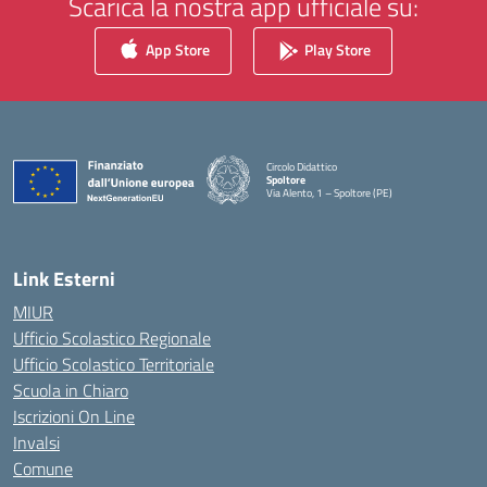
Scarica la nostra app ufficiale su:
App Store
Play Store
Circolo Didattico
Spoltore
Via Alento, 1 – Spoltore (PE)
— Visita la pagina iniziale della scuola
Link Esterni
MIUR
Ufficio Scolastico Regionale
Ufficio Scolastico Territoriale
Scuola in Chiaro
Iscrizioni On Line
Invalsi
Comune