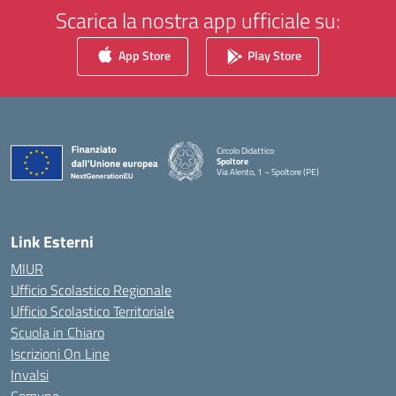
Scarica la nostra app ufficiale su:
App Store
Play Store
Circolo Didattico
Spoltore
Via Alento, 1 – Spoltore (PE)
— Visita la pagina iniziale della scuola
Link Esterni
MIUR
Ufficio Scolastico Regionale
Ufficio Scolastico Territoriale
Scuola in Chiaro
Iscrizioni On Line
Invalsi