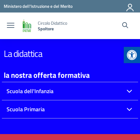
Vai ai contenuti
Vai al menu di navigazione
Vai al footer
Ministero dell'Istruzione e del Merito
Circolo Didattico
Spoltore
Apr
La didattica
la nostra offerta formativa
Scuola dell'Infanzia
Scuola Primaria