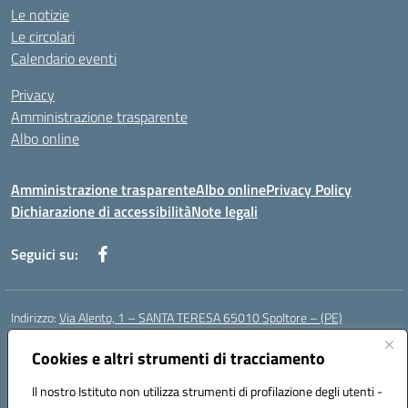
Le notizie
Le circolari
Calendario eventi
Privacy
Amministrazione trasparente
Albo online
Amministrazione trasparente
Albo online
Privacy Policy
Dichiarazione di accessibilità
Note legali
Seguici su:
Indirizzo:
Via Alento, 1 – SANTA TERESA 65010 Spoltore – (PE)
Centralino:
085 4961121
Email:
peee052003@istruzione.it
Posta elettronica certificata (PEC):
Cookies e altri strumenti di tracciamento
peee052003@pec.istruzione.it
Codice fiscale: 80006490686
Il nostro Istituto non utilizza strumenti di profilazione degli utenti -