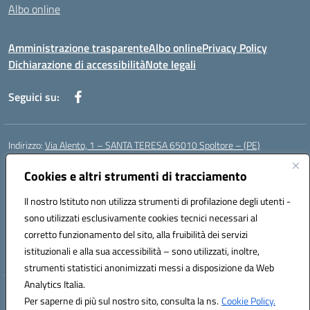
Albo online
Amministrazione trasparente
Albo online
Privacy Policy
Dichiarazione di accessibilità
Note legali
Seguici su:
Indirizzo:
Via Alento, 1 – SANTA TERESA 65010 Spoltore – (PE)
Centralino:
085 4961121
Email:
peee052003@istruzione.it
Posta elettronica certificata (PEC):
Cookies e altri strumenti di tracciamento
peee052003@pec.istruzione.it
Codice fiscale: 80006490686
Il nostro Istituto non utilizza strumenti di profilazione degli utenti -
Codice meccanografico:
peee052003
sono utilizzati esclusivamente cookies tecnici necessari al
Codice Indice delle Pubbliche Amministrazioni (IPA): istsc_peee052003
corretto funzionamento del sito, alla fruibilità dei servizi
Codice unico di fatturazione (CUF): UF01MF
istituzionali e alla sua accessibilità – sono utilizzati, inoltre,
strumenti statistici anonimizzati messi a disposizione da Web
Analytics Italia.
Hosting & Powered by 3D Solution S.r.l.
Per saperne di più sul nostro sito, consulta la ns.
Cookie Policy.