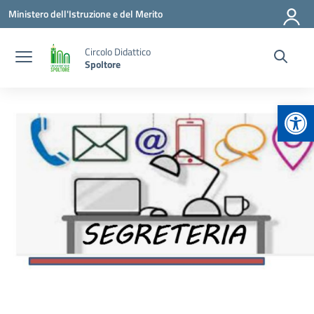
Vai ai contenuti
Vai al menu di navigazione
Vai al footer
Ministero dell'Istruzione e del Merito
Circolo Didattico
Spoltore
Apr