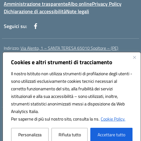
Amministrazione trasparente
Albo online
Privacy Policy
Dichiarazione di accessibilità
Note legali
Seguici su:
Indirizzo:
Via Alento, 1 – SANTA TERESA 65010 Spoltore – (PE)
Centralino:
085 4961121
Email:
peee052003@istruzione.it
Posta elettronica certificata (PEC):
Cookies e altri strumenti di tracciamento
peee052003@pec.istruzione.it
Codice fiscale: 80006490686
Il nostro Istituto non utilizza strumenti di profilazione degli utenti -
Codice meccanografico:
peee052003
sono utilizzati esclusivamente cookies tecnici necessari al
Codice Indice delle Pubbliche Amministrazioni (IPA): istsc_peee052003
corretto funzionamento del sito, alla fruibilità dei servizi
Codice unico di fatturazione (CUF): UF01MF
istituzionali e alla sua accessibilità – sono utilizzati, inoltre,
strumenti statistici anonimizzati messi a disposizione da Web
Analytics Italia.
Hosting & Powered by 3D Solution S.r.l.
Per saperne di più sul nostro sito, consulta la ns.
Cookie Policy.
Concept & Design by Designers Italia
Personalizza
Rifiuta tutto
Accettare tutto