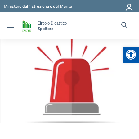
Vai ai contenuti
Vai al menu di navigazione
Vai al footer
Ministero dell'Istruzione e del Merito
Circolo Didattico
Spoltore
Apr