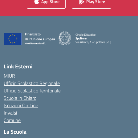
App Store
Play Store
Circolo Didattico
Spoltore
Via Alento, 1 – Spoltore (PE)
— Visita la pagina iniziale della scuola
Link Esterni
MIUR
Ufficio Scolastico Regionale
Ufficio Scolastico Territoriale
Scuola in Chiaro
Iscrizioni On Line
Invalsi
Comune
La Scuola