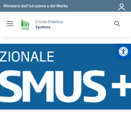
Vai ai contenuti
Vai al menu di navigazione
Vai al footer
Ministero dell'Istruzione e del Merito
Circolo Didattico
Spoltore
Apr