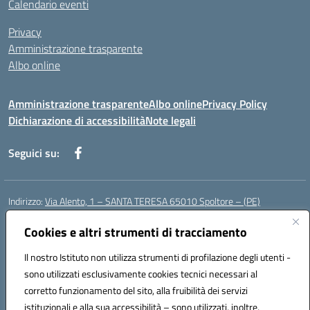
Calendario eventi
Privacy
Amministrazione trasparente
Albo online
Amministrazione trasparente
Albo online
Privacy Policy
Dichiarazione di accessibilità
Note legali
Seguici su:
Indirizzo:
Via Alento, 1 – SANTA TERESA 65010 Spoltore – (PE)
Centralino:
085 4961121
Email:
peee052003@istruzione.it
Posta elettronica certificata (PEC):
Cookies e altri strumenti di tracciamento
peee052003@pec.istruzione.it
Codice fiscale: 80006490686
Il nostro Istituto non utilizza strumenti di profilazione degli utenti -
Codice meccanografico:
peee052003
sono utilizzati esclusivamente cookies tecnici necessari al
Codice Indice delle Pubbliche Amministrazioni (IPA): istsc_peee052003
corretto funzionamento del sito, alla fruibilità dei servizi
Codice unico di fatturazione (CUF): UF01MF
istituzionali e alla sua accessibilità – sono utilizzati, inoltre,