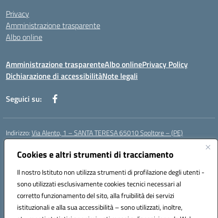
Privacy
Amministrazione trasparente
Albo online
Amministrazione trasparente
Albo online
Privacy Policy
Dichiarazione di accessibilità
Note legali
Seguici su:
Indirizzo:
Via Alento, 1 – SANTA TERESA 65010 Spoltore – (PE)
Centralino:
085 4961121
Email:
peee052003@istruzione.it
Posta elettronica certificata (PEC):
Cookies e altri strumenti di tracciamento
peee052003@pec.istruzione.it
Codice fiscale: 80006490686
Il nostro Istituto non utilizza strumenti di profilazione degli utenti -
Codice meccanografico:
peee052003
sono utilizzati esclusivamente cookies tecnici necessari al
Codice Indice delle Pubbliche Amministrazioni (IPA): istsc_peee052003
corretto funzionamento del sito, alla fruibilità dei servizi
Codice unico di fatturazione (CUF): UF01MF
istituzionali e alla sua accessibilità – sono utilizzati, inoltre,