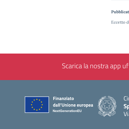
Pubblicat
Eccetto d
Scarica la nostra app uff
Ci
S
Vi
— 