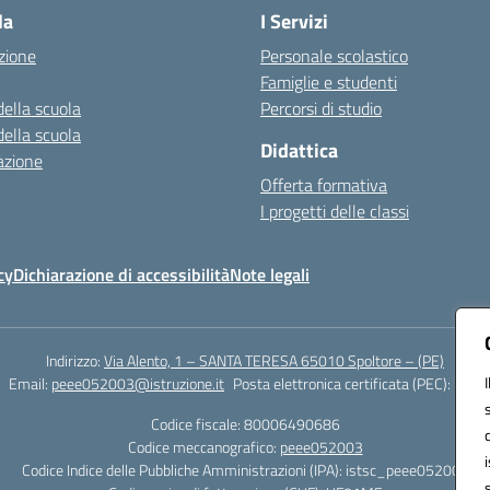
la
I Servizi
zione
Personale scolastico
Famiglie e studenti
della scuola
Percorsi di studio
della scuola
Didattica
azione
Offerta formativa
I progetti delle classi
cy
Dichiarazione di accessibilità
Note legali
Indirizzo:
Via Alento, 1 – SANTA TERESA 65010 Spoltore – (PE)
Email:
peee052003@istruzione.it
Posta elettronica certificata (PEC):
peee0
Codice fiscale: 80006490686
Codice meccanografico:
peee052003
Codice Indice delle Pubbliche Amministrazioni (IPA): istsc_peee052003