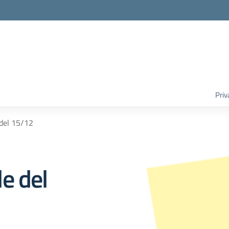
Priv
 del 15/12
e del