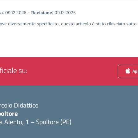
o:
09.12.2025
-
Revisione:
09.12.2025
ove diversamente specificato, questo articolo è stato rilasciato sott
iciale su:
App
rcolo Didattico
poltore
a Alento, 1 – Spoltore (PE)
Visita la pagina iniziale della scuola