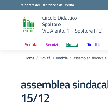
Vai ai contenuti
Vai al menu di navigazione
Vai al footer
Ministero dell'Istruzione e del Merito
Circolo Didattico
Spoltore
Via Alento, 1 – Spoltore (PE)
Scuola
Servizi
Novità
Didattica
Home
Novità
Notizie
assemblea sindacale
assemblea sindacal
15/12