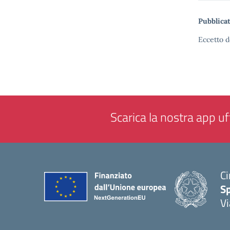
Pubblicat
Eccetto d
Scarica la nostra app uff
Ci
S
Vi
— 