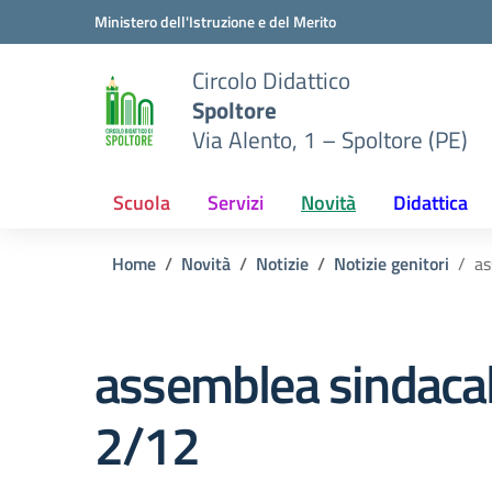
Vai ai contenuti
Vai al menu di navigazione
Vai al footer
Ministero dell'Istruzione e del Merito
Circolo Didattico
Spoltore
Via Alento, 1 – Spoltore (PE)
Scuola
Servizi
Novità
Didattica
Home
Novità
Notizie
Notizie genitori
as
assemblea sindacal
2/12