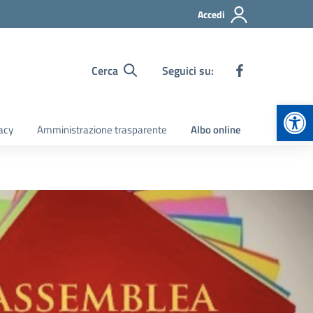
Accedi
Cerca
Seguici su:
Apr
acy
Amministrazione trasparente
Albo online