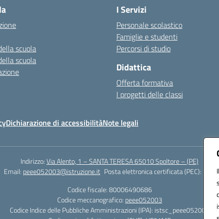
la
I Servizi
zione
Personale scolastico
Famiglie e studenti
della scuola
Percorsi di studio
della scuola
Didattica
azione
Offerta formativa
I progetti delle classi
cy
Dichiarazione di accessibilità
Note legali
Indirizzo:
Via Alento, 1 – SANTA TERESA 65010 Spoltore – (PE)
Email:
peee052003@istruzione.it
Posta elettronica certificata (PEC):
peee0
Codice fiscale: 80006490686
Codice meccanografico:
peee052003
Codice Indice delle Pubbliche Amministrazioni (IPA): istsc_peee052003