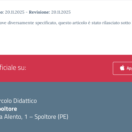
o:
20.11.2025
-
Revisione:
20.11.2025
ove diversamente specificato, questo articolo è stato rilasciato sott
iciale su:
App
rcolo Didattico
poltore
a Alento, 1 – Spoltore (PE)
Visita la pagina iniziale della scuola