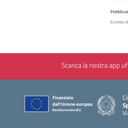
Pubblicat
Eccetto d
Scarica la nostra app uff
Ci
S
Vi
— 