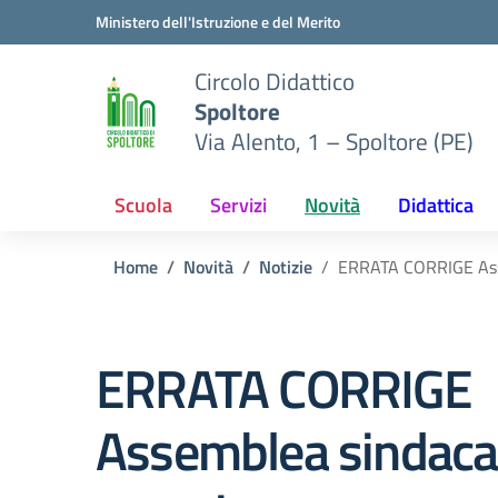
Vai ai contenuti
Vai al menu di navigazione
Vai al footer
Ministero dell'Istruzione e del Merito
Circolo Didattico
Spoltore
Via Alento, 1 – Spoltore (PE)
Scuola
Servizi
Novità
Didattica
Home
Novità
Notizie
ERRATA CORRIGE Asse
ERRATA CORRIGE
Assemblea sindacal