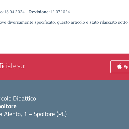
o:
18.04.2024
-
Revisione:
12.07.2024
ove diversamente specificato, questo articolo è stato rilasciato sott
iciale su:
App
rcolo Didattico
poltore
a Alento, 1 – Spoltore (PE)
Visita la pagina iniziale della scuola