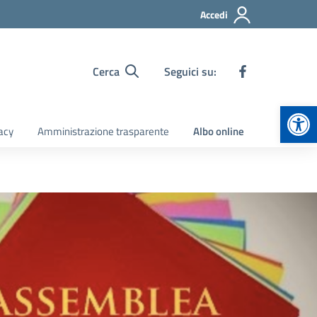
Accedi
Cerca
Seguici su:
Apr
acy
Amministrazione trasparente
Albo online