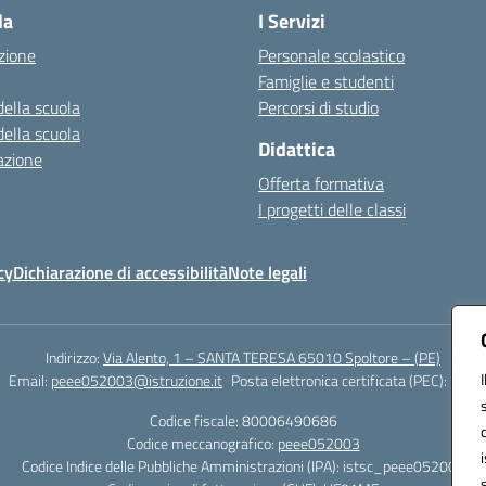
la
I Servizi
zione
Personale scolastico
Famiglie e studenti
della scuola
Percorsi di studio
della scuola
Didattica
azione
Offerta formativa
I progetti delle classi
cy
Dichiarazione di accessibilità
Note legali
Indirizzo:
Via Alento, 1 – SANTA TERESA 65010 Spoltore – (PE)
Email:
peee052003@istruzione.it
Posta elettronica certificata (PEC):
peee0
Codice fiscale: 80006490686
Codice meccanografico:
peee052003
Codice Indice delle Pubbliche Amministrazioni (IPA): istsc_peee052003