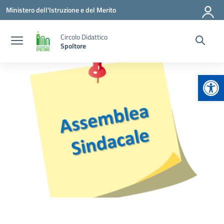
Vai ai contenuti
Vai al menu di navigazione
Vai al footer
Ministero dell'Istruzione e del Merito
Circolo Didattico
Spoltore
Apr