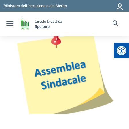
Vai ai contenuti
Vai al menu di navigazione
Vai al footer
Ministero dell'Istruzione e del Merito
Circolo Didattico
Spoltore
Apr