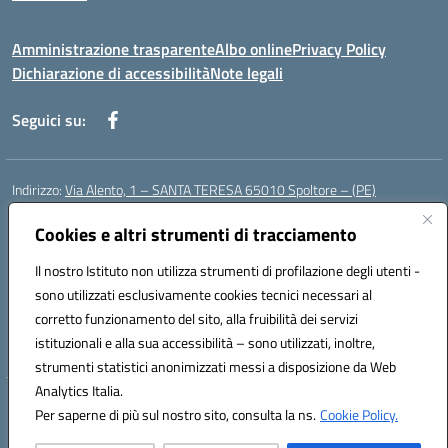
Amministrazione trasparente
Albo online
Privacy Policy
Dichiarazione di accessibilità
Note legali
Seguici su:
Indirizzo:
Via Alento, 1 – SANTA TERESA 65010 Spoltore – (PE)
Centralino:
085 4961121
Email:
peee052003@istruzione.it
Posta elettronica certificata (PEC):
Cookies e altri strumenti di tracciamento
peee052003@pec.istruzione.it
Codice fiscale: 80006490686
Il nostro Istituto non utilizza strumenti di profilazione degli utenti -
Codice meccanografico:
peee052003
sono utilizzati esclusivamente cookies tecnici necessari al
Codice Indice delle Pubbliche Amministrazioni (IPA): istsc_peee052003
corretto funzionamento del sito, alla fruibilità dei servizi
Codice unico di fatturazione (CUF): UF01MF
istituzionali e alla sua accessibilità – sono utilizzati, inoltre,
strumenti statistici anonimizzati messi a disposizione da Web
Analytics Italia.
Hosting & Powered by 3D Solution S.r.l.
Per saperne di più sul nostro sito, consulta la ns.
Cookie Policy.
Concept & Design by Designers Italia