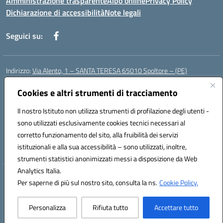
Amministrazione trasparente
Albo online
Privacy Policy
Dichiarazione di accessibilità
Note legali
Seguici su:
Indirizzo:
Via Alento, 1 – SANTA TERESA 65010 Spoltore – (PE)
Centralino:
085 4961121
Email:
peee052003@istruzione.it
Posta elettronica certificata (PEC):
Cookies e altri strumenti di tracciamento
peee052003@pec.istruzione.it
Codice fiscale: 80006490686
Il nostro Istituto non utilizza strumenti di profilazione degli utenti -
Codice meccanografico:
peee052003
sono utilizzati esclusivamente cookies tecnici necessari al
Codice Indice delle Pubbliche Amministrazioni (IPA): istsc_peee052003
corretto funzionamento del sito, alla fruibilità dei servizi
Codice unico di fatturazione (CUF): UF01MF
istituzionali e alla sua accessibilità – sono utilizzati, inoltre,
strumenti statistici anonimizzati messi a disposizione da Web
Analytics Italia.
Hosting & Powered by 3D Solution S.r.l.
Per saperne di più sul nostro sito, consulta la ns.
Cookie Policy.
Concept & Design by Designers Italia
Personalizza
Rifiuta tutto
Accettare tutto