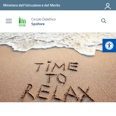
Vai ai contenuti
Vai al menu di navigazione
Vai al footer
Ministero dell'Istruzione e del Merito
Circolo Didattico
Spoltore
Apr