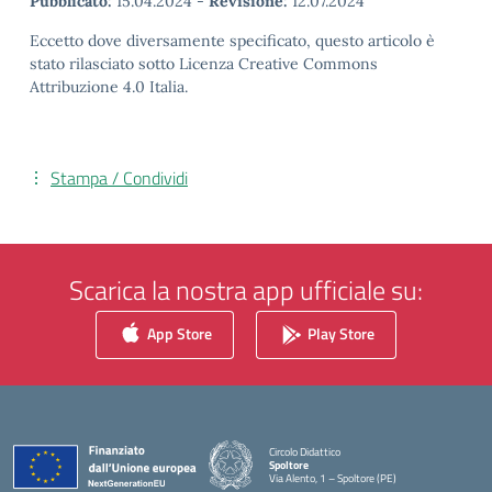
Pubblicato:
15.04.2024
-
Revisione:
12.07.2024
Eccetto dove diversamente specificato, questo articolo è
stato rilasciato sotto Licenza Creative Commons
Attribuzione 4.0 Italia.
Stampa / Condividi
Scarica la nostra app ufficiale su:
App Store
Play Store
Circolo Didattico
Spoltore
Via Alento, 1 – Spoltore (PE)
— Visita la pagina iniziale della scuola