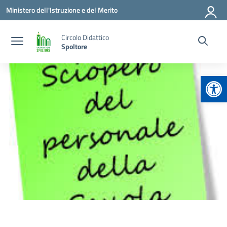
Vai ai contenuti
Vai al menu di navigazione
Vai al footer
Ministero dell'Istruzione e del Merito
Circolo Didattico
Spoltore
Apr