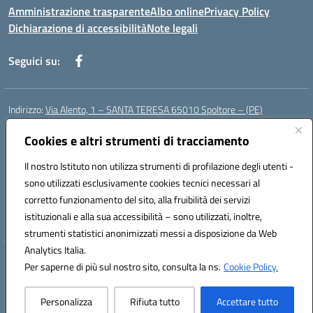
Amministrazione trasparente
Albo online
Privacy Policy
Dichiarazione di accessibilità
Note legali
Seguici su:
Indirizzo:
Via Alento, 1 – SANTA TERESA 65010 Spoltore – (PE)
Centralino:
085 4961121
Email:
peee052003@istruzione.it
Posta elettronica certificata (PEC):
Cookies e altri strumenti di tracciamento
peee052003@pec.istruzione.it
Codice fiscale: 80006490686
Il nostro Istituto non utilizza strumenti di profilazione degli utenti -
Codice meccanografico:
peee052003
sono utilizzati esclusivamente cookies tecnici necessari al
Codice Indice delle Pubbliche Amministrazioni (IPA): istsc_peee052003
corretto funzionamento del sito, alla fruibilità dei servizi
Codice unico di fatturazione (CUF): UF01MF
istituzionali e alla sua accessibilità – sono utilizzati, inoltre,
strumenti statistici anonimizzati messi a disposizione da Web
Analytics Italia.
Hosting & Powered by 3D Solution S.r.l.
Per saperne di più sul nostro sito, consulta la ns.
Cookie Policy.
Concept & Design by Designers Italia
Personalizza
Rifiuta tutto
Accettare tutto