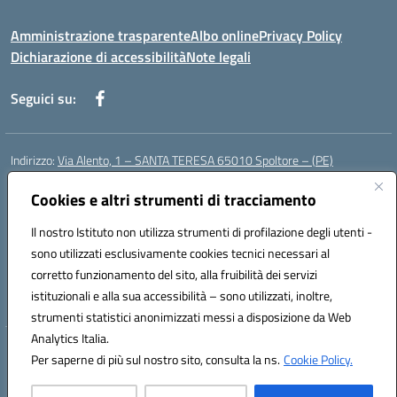
Amministrazione trasparente
Albo online
Privacy Policy
Dichiarazione di accessibilità
Note legali
Seguici su:
Indirizzo:
Via Alento, 1 – SANTA TERESA 65010 Spoltore – (PE)
Centralino:
085 4961121
Email:
peee052003@istruzione.it
Posta elettronica certificata (PEC):
Cookies e altri strumenti di tracciamento
peee052003@pec.istruzione.it
Codice fiscale: 80006490686
Il nostro Istituto non utilizza strumenti di profilazione degli utenti -
Codice meccanografico:
peee052003
sono utilizzati esclusivamente cookies tecnici necessari al
Codice Indice delle Pubbliche Amministrazioni (IPA): istsc_peee052003
corretto funzionamento del sito, alla fruibilità dei servizi
Codice unico di fatturazione (CUF): UF01MF
istituzionali e alla sua accessibilità – sono utilizzati, inoltre,
strumenti statistici anonimizzati messi a disposizione da Web
Analytics Italia.
Hosting & Powered by 3D Solution S.r.l.
Per saperne di più sul nostro sito, consulta la ns.
Cookie Policy.
Concept & Design by Designers Italia