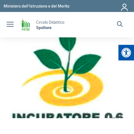
Vai ai contenuti
Vai al menu di navigazione
Vai al footer
Ministero dell'Istruzione e del Merito
Circolo Didattico
Spoltore
Apr