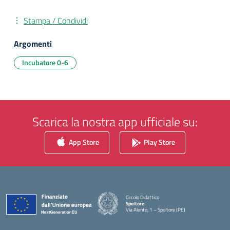
Stampa / Condividi
Argomenti
Incubatore 0-6
Scarica la nostra app ufficiale su:
App Store
Play Store
Circolo Didattico
Spoltore
Via Alento, 1 – Spoltore (PE)
— Visita la pagina iniziale della scuola