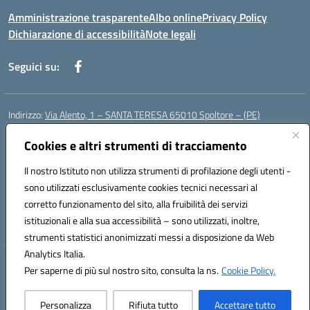
Amministrazione trasparente
Albo online
Privacy Policy
Dichiarazione di accessibilità
Note legali
Seguici su:
Indirizzo:
Via Alento, 1 – SANTA TERESA 65010 Spoltore – (PE)
Centralino:
085 4961121
Email:
peee052003@istruzione.it
Posta elettronica certificata (PEC):
Cookies e altri strumenti di tracciamento
peee052003@pec.istruzione.it
Codice fiscale: 80006490686
Il nostro Istituto non utilizza strumenti di profilazione degli utenti -
Codice meccanografico:
peee052003
sono utilizzati esclusivamente cookies tecnici necessari al
Codice Indice delle Pubbliche Amministrazioni (IPA): istsc_peee052003
corretto funzionamento del sito, alla fruibilità dei servizi
Codice unico di fatturazione (CUF): UF01MF
istituzionali e alla sua accessibilità – sono utilizzati, inoltre,
strumenti statistici anonimizzati messi a disposizione da Web
Analytics Italia.
Hosting & Powered by 3D Solution S.r.l.
Per saperne di più sul nostro sito, consulta la ns.
Cookie Policy.
Concept & Design by Designers Italia
Personalizza
Rifiuta tutto
Accettare tutto