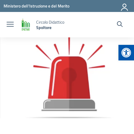
Vai ai contenuti
Vai al menu di navigazione
Vai al footer
Ministero dell'Istruzione e del Merito
Circolo Didattico
Spoltore
Apr