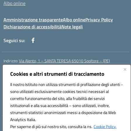
Albo online
Amministrazione trasparente
Albo online
Privacy Policy
Dichiarazione di accessibilità
Note legali
Seguici su:
Indirizzo:
Via Alento, 1 – SANTA TERESA 65010 Spoltore – (PE)
Centralino:
085 4961121
Email:
peee052003@istruzione.it
Posta elettronica certificata (PEC):
Cookies e altri strumenti di tracciamento
peee052003@pec.istruzione.it
Codice fiscale: 80006490686
Il nostro Istituto non utilizza strumenti di profilazione degli utenti -
Codice meccanografico:
peee052003
sono utilizzati esclusivamente cookies tecnici necessari al
Codice Indice delle Pubbliche Amministrazioni (IPA): istsc_peee052003
corretto funzionamento del sito, alla fruibilità dei servizi
Codice unico di fatturazione (CUF): UF01MF
istituzionali e alla sua accessibilità – sono utilizzati, inoltre,
strumenti statistici anonimizzati messi a disposizione da Web
Analytics Italia.
Hosting & Powered by 3D Solution S.r.l.
Per saperne di più sul nostro sito, consulta la ns.
Cookie Policy.