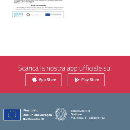
Scarica la nostra app ufficiale su:
App Store
Play Store
Circolo Didattico
Spoltore
Via Alento, 1 – Spoltore (PE)
— Visita la pagina iniziale della scuola