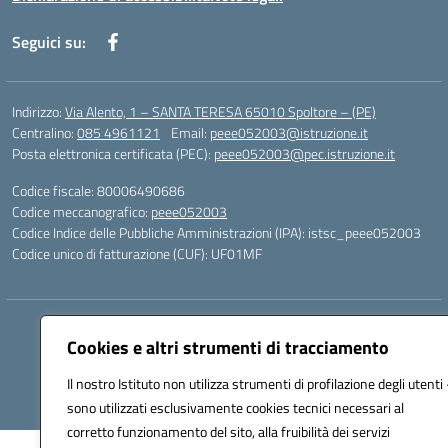
Seguici su:
Indirizzo:
Via Alento, 1 – SANTA TERESA 65010 Spoltore – (PE)
Centralino:
085 4961121
Email:
peee052003@istruzione.it
Posta elettronica certificata (PEC):
peee052003@pec.istruzione.it
Codice fiscale: 80006490686
Codice meccanografico:
peee052003
Codice Indice delle Pubbliche Amministrazioni (IPA): istsc_peee052003
Codice unico di fatturazione (CUF): UF01MF
Hosting & Powered by 3D Solution S.r.l.
Cookies e altri strumenti di tracciamento
Concept & Design by Designers Italia
Il nostro Istituto non utilizza strumenti di profilazione degli utenti 
sono utilizzati esclusivamente cookies tecnici necessari al
corretto funzionamento del sito, alla fruibilità dei servizi