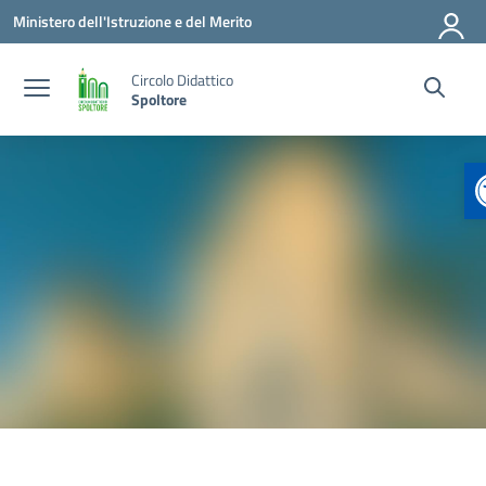
Vai ai contenuti
Vai al menu di navigazione
Vai al footer
Ministero dell'Istruzione e del Merito
Circolo Didattico
Spoltore