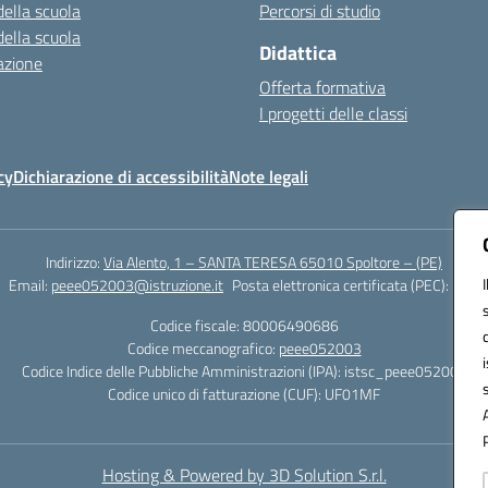
della scuola
Percorsi di studio
della scuola
Didattica
azione
Offerta formativa
I progetti delle classi
cy
Dichiarazione di accessibilità
Note legali
Indirizzo:
Via Alento, 1 – SANTA TERESA 65010 Spoltore – (PE)
Email:
peee052003@istruzione.it
Posta elettronica certificata (PEC):
peee0
Codice fiscale: 80006490686
Codice meccanografico:
peee052003
Codice Indice delle Pubbliche Amministrazioni (IPA): istsc_peee052003
Codice unico di fatturazione (CUF): UF01MF
Hosting & Powered by 3D Solution S.r.l.