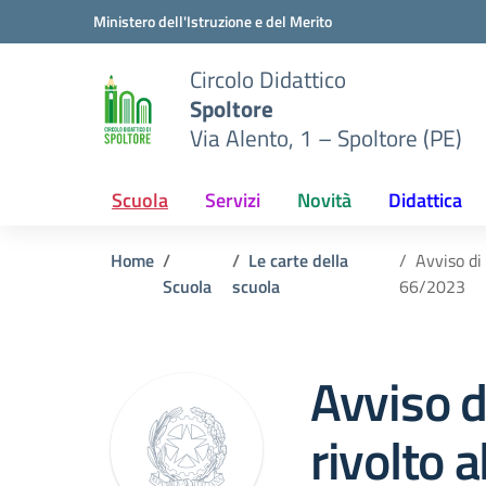
Vai ai contenuti
Vai al menu di navigazione
Vai al footer
Ministero dell'Istruzione e del Merito
Circolo Didattico
Spoltore
Via Alento, 1 – Spoltore (PE)
Scuola
Servizi
Novità
Didattica
Home
Le carte della
Avviso di
Scuola
scuola
66/2023
Avviso d
rivolto 