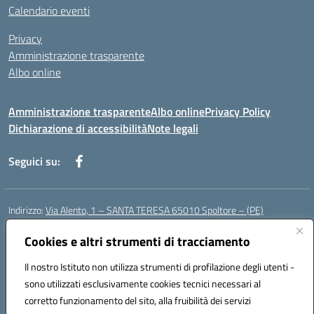
Calendario eventi
Privacy
Amministrazione trasparente
Albo online
Amministrazione trasparente
Albo online
Privacy Policy
Dichiarazione di accessibilità
Note legali
Seguici su:
Indirizzo:
Via Alento, 1 – SANTA TERESA 65010 Spoltore – (PE)
Centralino:
085 4961121
Email:
peee052003@istruzione.it
Posta elettronica certificata (PEC):
Cookies e altri strumenti di tracciamento
peee052003@pec.istruzione.it
Codice fiscale: 80006490686
Il nostro Istituto non utilizza strumenti di profilazione degli utenti -
Codice meccanografico:
peee052003
sono utilizzati esclusivamente cookies tecnici necessari al
Codice Indice delle Pubbliche Amministrazioni (IPA): istsc_peee052003
corretto funzionamento del sito, alla fruibilità dei servizi
Codice unico di fatturazione (CUF): UF01MF