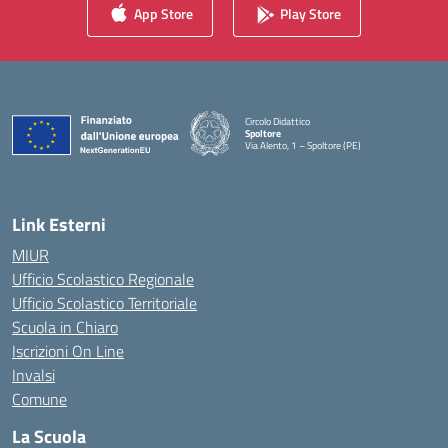
App Store
Play Store
Circolo Didattico
Spoltore
Via Alento, 1 – Spoltore (PE)
— Visita la pagina iniziale della scuola
Link Esterni
MIUR
Ufficio Scolastico Regionale
Ufficio Scolastico Territoriale
Scuola in Chiaro
Iscrizioni On Line
Invalsi
Comune
La Scuola