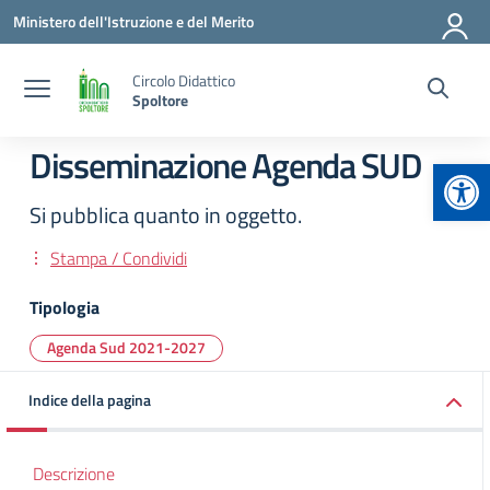
Vai ai contenuti
Vai al menu di navigazione
Vai al footer
Ministero dell'Istruzione e del Merito
Circolo Didattico
Spoltore
Disseminazione Agenda SUD
Apr
Si pubblica quanto in oggetto.
Stampa / Condividi
Tipologia
Agenda Sud 2021-2027
Indice della pagina
Descrizione