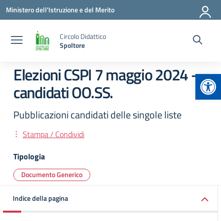
Vai ai contenuti
Vai al menu di navigazione
Vai al footer
Ministero dell'Istruzione e del Merito
Circolo Didattico
Spoltore
Elezioni CSPI 7 maggio 2024 –
Apr
candidati OO.SS.
Pubblicazioni candidati delle singole liste
Stampa / Condividi
Tipologia
Documento Generico
Indice della pagina