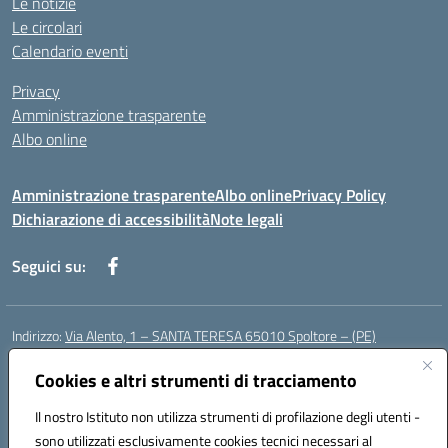
Le notizie
Le circolari
Calendario eventi
Privacy
Amministrazione trasparente
Albo online
Amministrazione trasparente
Albo online
Privacy Policy
Dichiarazione di accessibilità
Note legali
Seguici su:
Indirizzo:
Via Alento, 1 – SANTA TERESA 65010 Spoltore – (PE)
Centralino:
085 4961121
Email:
peee052003@istruzione.it
Posta elettronica certificata (PEC):
Cookies e altri strumenti di tracciamento
peee052003@pec.istruzione.it
Codice fiscale: 80006490686
Il nostro Istituto non utilizza strumenti di profilazione degli utenti -
Codice meccanografico:
peee052003
sono utilizzati esclusivamente cookies tecnici necessari al