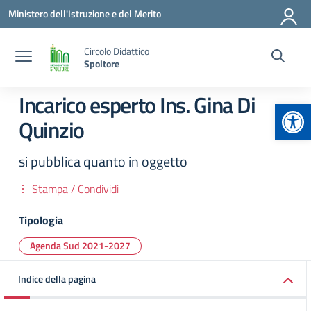
Vai ai contenuti
Vai al menu di navigazione
Vai al footer
Ministero dell'Istruzione e del Merito
Circolo Didattico
Spoltore
Incarico esperto Ins. Gina Di
Apr
Quinzio
si pubblica quanto in oggetto
Stampa / Condividi
Tipologia
Agenda Sud 2021-2027
Indice della pagina