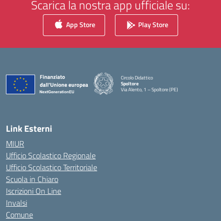
Scarica la nostra app ufficiale su:
App Store
Play Store
Circolo Didattico
Spoltore
Via Alento, 1 – Spoltore (PE)
— Visita la pagina iniziale della scuola
Link Esterni
MIUR
Ufficio Scolastico Regionale
Ufficio Scolastico Territoriale
Scuola in Chiaro
Iscrizioni On Line
Invalsi
Comune