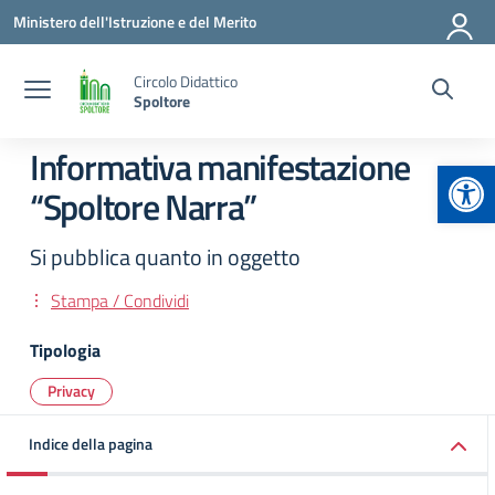
Vai ai contenuti
Vai al menu di navigazione
Vai al footer
Ministero dell'Istruzione e del Merito
Circolo Didattico
Spoltore
Informativa manifestazione
Apr
“Spoltore Narra”
Si pubblica quanto in oggetto
Stampa / Condividi
Tipologia
Privacy
Indice della pagina