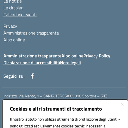
Le notizie
Le circolari
Calendario eventi
Privacy
Amministrazione trasparente
Albo online
Amministrazione trasparente
Albo online
Privacy Policy
Dichiarazione di accessibilità
Note legali
Seguici su:
Indirizzo:
Via Alento, 1 – SANTA TERESA 65010 Spoltore – (PE)
Centralino:
085 4961121
Email:
peee052003@istruzione.it
Posta elettronica certificata (PEC):
Cookies e altri strumenti di tracciamento
peee052003@pec.istruzione.it
Codice fiscale: 80006490686
Il nostro Istituto non utilizza strumenti di profilazione degli utenti -
Codice meccanografico:
peee052003
sono utilizzati esclusivamente cookies tecnici necessari al