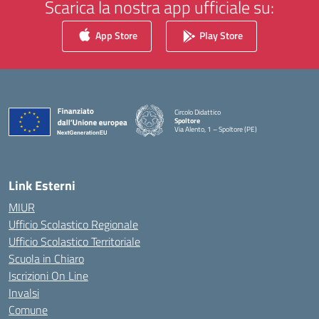
Scarica la nostra app ufficiale su:
App Store
Play Store
Circolo Didattico
Spoltore
Via Alento, 1 – Spoltore (PE)
— Visita la pagina iniziale della scuola
Link Esterni
MIUR
Ufficio Scolastico Regionale
Ufficio Scolastico Territoriale
Scuola in Chiaro
Iscrizioni On Line
Invalsi
Comune