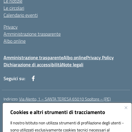
Le notizie
Le circolari
Calendario eventi
Privacy
Amministrazione trasparente
Albo online
Amministrazione trasparente
Albo online
Privacy Policy
Dichiarazione di accessibilità
Note legali
Seguici su:
Indirizzo:
Via Alento, 1 – SANTA TERESA 65010 Spoltore – (PE)
Centralino:
085 4961121
Email:
peee052003@istruzione.it
Posta elettronica certificata (PEC):
Cookies e altri strumenti di tracciamento
peee052003@pec.istruzione.it
Codice fiscale: 80006490686
Il nostro Istituto non utilizza strumenti di profilazione degli utenti -
Codice meccanografico:
peee052003
sono utilizzati esclusivamente cookies tecnici necessari al