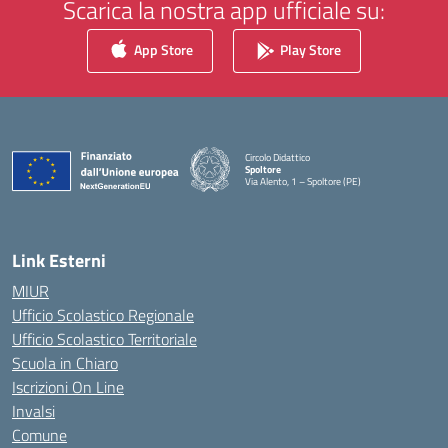
Scarica la nostra app ufficiale su:
App Store
Play Store
Circolo Didattico
Spoltore
Via Alento, 1 – Spoltore (PE)
— Visita la pagina iniziale della scuola
Link Esterni
MIUR
Ufficio Scolastico Regionale
Ufficio Scolastico Territoriale
Scuola in Chiaro
Iscrizioni On Line
Invalsi
Comune