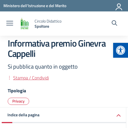
Vai ai contenuti
Vai al menu di navigazione
Vai al footer
Ministero dell'Istruzione e del Merito
Circolo Didattico
Spoltore
Informativa premio Ginevra
Apr
Cappelli
Si pubblica quanto in oggetto
Stampa / Condividi
Tipologia
Privacy
Indice della pagina