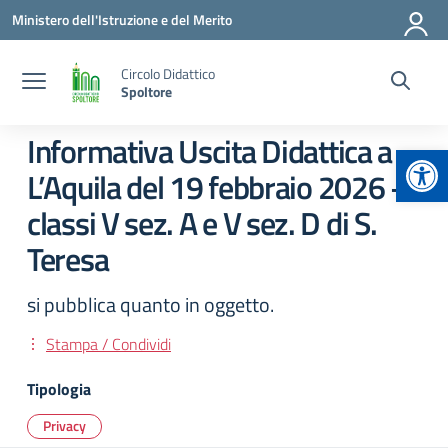
Vai ai contenuti
Vai al menu di navigazione
Vai al footer
Ministero dell'Istruzione e del Merito
Circolo Didattico
Spoltore
Informativa Uscita Didattica a
Apr
L’Aquila del 19 febbraio 2026 –
classi V sez. A e V sez. D di S.
Teresa
si pubblica quanto in oggetto.
Stampa / Condividi
Tipologia
Privacy