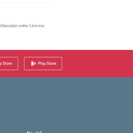
rilasciato sotto Licenza
 Store
Play Store