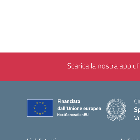
Scarica la nostra app uff
Ci
S
Vi
— 