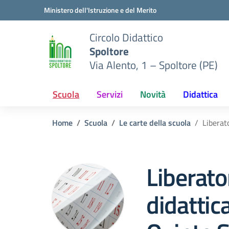
Vai ai contenuti
Vai al menu di navigazione
Vai al footer
Ministero dell'Istruzione e del Merito
Circolo Didattico
Spoltore
Via Alento, 1 – Spoltore (PE)
Scuola
Servizi
Novità
Didattica
Home
Scuola
Le carte della scuola
Liberat
Liberato
didattica