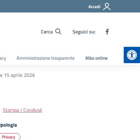
Accedi
Cerca
Seguici su:
Apr
acy
Amministrazione trasparente
Albo online
ore 15 aprile 2026
Stampa / Condividi
ipologia
Privacy