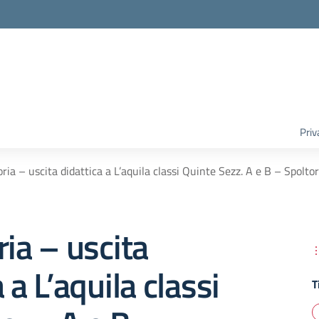
Priv
oria – uscita didattica a L’aquila classi Quinte Sezz. A e B – Spolt
ria – uscita
 a L’aquila classi
T