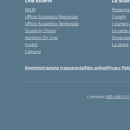
Link Esterni
La Scuo
MIUR
Presenta
Ufficio Scolastico Regionale
I luoghi
Ufficio Scolastico Territoriale
I numeri 
Scuola in Chiaro
Le carte 
Iscrizioni On Line
Organizz
Invalsi
La storia
Comune
Amministrazione trasparente
Albo online
Privacy Poli
Centralino:
085 4961121