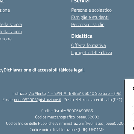
la
I Servizi
zione
Personale scolastico
Famiglie e studenti
della scuola
Percorsi di studio
della scuola
Didattica
azione
Offerta formativa
I progetti delle classi
cy
Dichiarazione di accessibilità
Note legali
Indirizzo:
Via Alento, 1 – SANTA TERESA 65010 Spoltore – (PE)
Email:
peee052003@istruzione.it
Posta elettronica certificata (PEC):
peee0
Codice fiscale: 80006490686
Codice meccanografico:
peee052003
Codice Indice delle Pubbliche Amministrazioni (IPA): istsc_peee052003
Codice unico di fatturazione (CUF): UF01MF