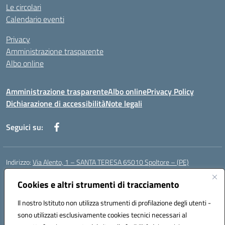
Le circolari
Calendario eventi
Privacy
Amministrazione trasparente
Albo online
Amministrazione trasparente
Albo online
Privacy Policy
Dichiarazione di accessibilità
Note legali
Seguici su:
Indirizzo:
Via Alento, 1 – SANTA TERESA 65010 Spoltore – (PE)
Centralino:
085 4961121
Email:
peee052003@istruzione.it
Posta elettronica certificata (PEC):
Cookies e altri strumenti di tracciamento
peee052003@pec.istruzione.it
Codice fiscale: 80006490686
Il nostro Istituto non utilizza strumenti di profilazione degli utenti -
Codice meccanografico:
peee052003
sono utilizzati esclusivamente cookies tecnici necessari al
Codice Indice delle Pubbliche Amministrazioni (IPA): istsc_peee052003