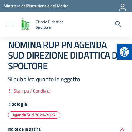
Vai ai contenuti
Vai al menu di navigazione
Vai al footer
Ministero dell'Istruzione e del Merito
Circolo Didattico
Spoltore
NOMINA RUP PN AGENDA
Apr
SUD DIREZIONE DIDATTICA DI
SPOLTORE
Si pubblica quanto in oggetto
Stampa / Condividi
Tipologia
Agenda Sud 2021-2027
Indice della pagina