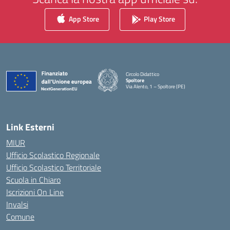
App Store
Play Store
Circolo Didattico
Spoltore
Via Alento, 1 – Spoltore (PE)
— Visita la pagina iniziale della scuola
Link Esterni
MIUR
Ufficio Scolastico Regionale
Ufficio Scolastico Territoriale
Scuola in Chiaro
Iscrizioni On Line
Invalsi
Comune