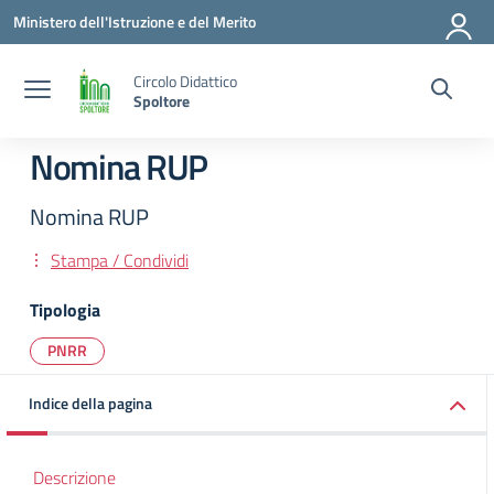
Vai ai contenuti
Vai al menu di navigazione
Vai al footer
Ministero dell'Istruzione e del Merito
Circolo Didattico
Spoltore
Nomina RUP
Nomina RUP
Stampa / Condividi
Tipologia
PNRR
Indice della pagina
Descrizione