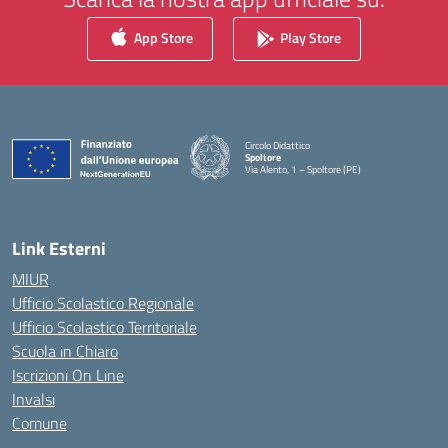
App Store
Play Store
Circolo Didattico
Spoltore
Via Alento, 1 – Spoltore (PE)
— Visita la pagina iniziale della scuola
Link Esterni
MIUR
Ufficio Scolastico Regionale
Ufficio Scolastico Territoriale
Scuola in Chiaro
Iscrizioni On Line
Invalsi
Comune