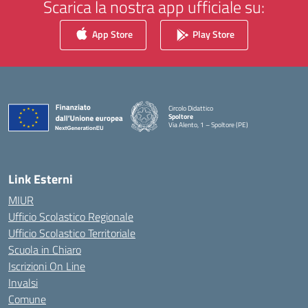
Scarica la nostra app ufficiale su:
App Store
Play Store
Circolo Didattico
Spoltore
Via Alento, 1 – Spoltore (PE)
— Visita la pagina iniziale della scuola
Link Esterni
MIUR
Ufficio Scolastico Regionale
Ufficio Scolastico Territoriale
Scuola in Chiaro
Iscrizioni On Line
Invalsi
Comune