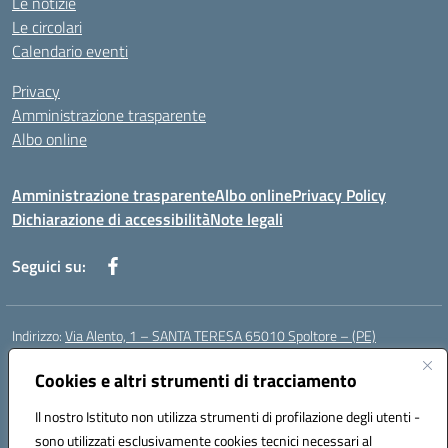
Le notizie
Le circolari
Calendario eventi
Privacy
Amministrazione trasparente
Albo online
Amministrazione trasparente
Albo online
Privacy Policy
Dichiarazione di accessibilità
Note legali
Seguici su:
Indirizzo:
Via Alento, 1 – SANTA TERESA 65010 Spoltore – (PE)
Centralino:
085 4961121
Email:
peee052003@istruzione.it
Posta elettronica certificata (PEC):
Cookies e altri strumenti di tracciamento
peee052003@pec.istruzione.it
Codice fiscale: 80006490686
Il nostro Istituto non utilizza strumenti di profilazione degli utenti -
Codice meccanografico:
peee052003
sono utilizzati esclusivamente cookies tecnici necessari al