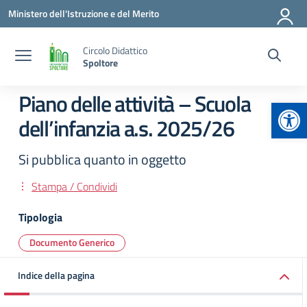
Vai ai contenuti
Vai al menu di navigazione
Vai al footer
Ministero dell'Istruzione e del Merito
Circolo Didattico
Spoltore
Piano delle attività – Scuola
Apr
dell’infanzia a.s. 2025/26
Si pubblica quanto in oggetto
Stampa / Condividi
Tipologia
Documento Generico
Indice della pagina