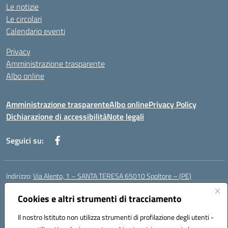
Le notizie
Le circolari
Calendario eventi
Privacy
Amministrazione trasparente
Albo online
Amministrazione trasparente
Albo online
Privacy Policy
Dichiarazione di accessibilità
Note legali
Seguici su:
Indirizzo:
Via Alento, 1 – SANTA TERESA 65010 Spoltore – (PE)
Centralino:
085 4961121
Email:
peee052003@istruzione.it
Posta elettronica certificata (PEC):
Cookies e altri strumenti di tracciamento
peee052003@pec.istruzione.it
Codice fiscale: 80006490686
Il nostro Istituto non utilizza strumenti di profilazione degli utenti -
Codice meccanografico:
peee052003