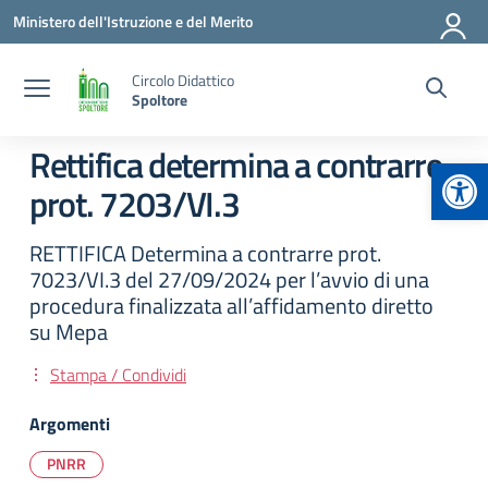
Vai ai contenuti
Vai al menu di navigazione
Vai al footer
Ministero dell'Istruzione e del Merito
Circolo Didattico
Spoltore
Rettifica determina a contrarre
Apr
prot. 7203/VI.3
RETTIFICA Determina a contrarre prot.
7023/VI.3 del 27/09/2024 per l’avvio di una
procedura finalizzata all’affidamento diretto
su Mepa
Stampa / Condividi
Argomenti
PNRR