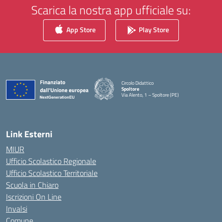
Scarica la nostra app ufficiale su:
App Store
Play Store
Circolo Didattico
Spoltore
Via Alento, 1 – Spoltore (PE)
— Visita la pagina iniziale della scuola
Link Esterni
MIUR
Ufficio Scolastico Regionale
Ufficio Scolastico Territoriale
Scuola in Chiaro
Iscrizioni On Line
Invalsi
Comune