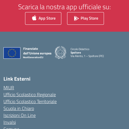
Scarica la nostra app ufficiale su:
App Store
Play Store
Circolo Didattico
Spoltore
Via Alento, 1 – Spoltore (PE)
— Visita la pagina iniziale della scuola
Link Esterni
MIUR
Ufficio Scolastico Regionale
Ufficio Scolastico Territoriale
Scuola in Chiaro
Iscrizioni On Line
Invalsi