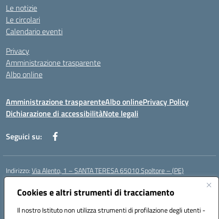
Le notizie
Le circolari
Calendario eventi
Privacy
Amministrazione trasparente
Albo online
Amministrazione trasparente
Albo online
Privacy Policy
Dichiarazione di accessibilità
Note legali
Seguici su:
Indirizzo:
Via Alento, 1 – SANTA TERESA 65010 Spoltore – (PE)
Centralino:
085 4961121
Email:
peee052003@istruzione.it
Posta elettronica certificata (PEC):
Cookies e altri strumenti di tracciamento
peee052003@pec.istruzione.it
Codice fiscale: 80006490686
Il nostro Istituto non utilizza strumenti di profilazione degli utenti -