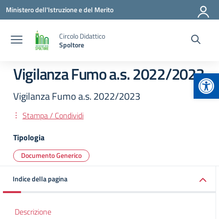
Vai ai contenuti
Vai al menu di navigazione
Vai al footer
Ministero dell'Istruzione e del Merito
Circolo Didattico
Spoltore
Vigilanza Fumo a.s. 2022/2023
Apr
Vigilanza Fumo a.s. 2022/2023
Stampa / Condividi
Tipologia
Documento Generico
Indice della pagina
Descrizione