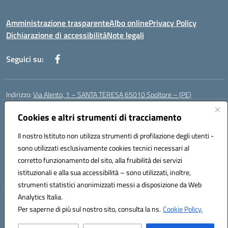
Amministrazione trasparente
Albo online
Privacy Policy
Dichiarazione di accessibilità
Note legali
Seguici su:
Indirizzo:
Via Alento, 1 – SANTA TERESA 65010 Spoltore – (PE)
Centralino:
085 4961121
Email:
peee052003@istruzione.it
Posta elettronica certificata (PEC):
Cookies e altri strumenti di tracciamento
peee052003@pec.istruzione.it
Codice fiscale: 80006490686
Il nostro Istituto non utilizza strumenti di profilazione degli utenti -
Codice meccanografico:
peee052003
sono utilizzati esclusivamente cookies tecnici necessari al
Codice Indice delle Pubbliche Amministrazioni (IPA): istsc_peee052003
corretto funzionamento del sito, alla fruibilità dei servizi
Codice unico di fatturazione (CUF): UF01MF
istituzionali e alla sua accessibilità – sono utilizzati, inoltre,
strumenti statistici anonimizzati messi a disposizione da Web
Analytics Italia.
Hosting & Powered by 3D Solution S.r.l.
Per saperne di più sul nostro sito, consulta la ns.
Cookie Policy.
Concept & Design by Designers Italia