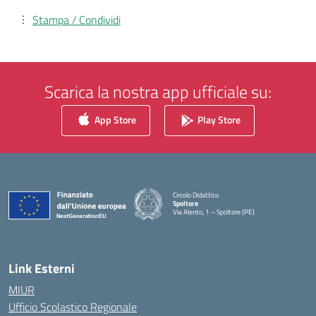
Stampa / Condividi
Scarica la nostra app ufficiale su:
App Store
Play Store
Circolo Didattico
Spoltore
Via Alento, 1 – Spoltore (PE)
— Visita la pagina iniziale della scuola
Link Esterni
MIUR
Ufficio Scolastico Regionale