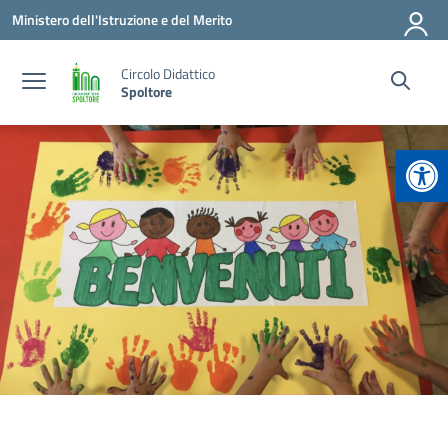
Vai ai contenuti
Vai al menu di navigazione
Vai al footer
Ministero dell'Istruzione e del Merito
Circolo Didattico
Spoltore
Apr