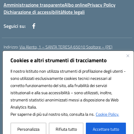
Amministrazione trasparente
Albo online
Privacy Policy
Dichiarazione di accessibilità
Note legali
Seguici su:
Indirizzo:
Via Alento, 1 – SANTA TERESA 65010 Spoltore – (PE)
Centralino:
085 4961121
Email:
peee052003@istruzione.it
Posta elettronica certificata (PEC):
Cookies e altri strumenti di tracciamento
peee052003@pec.istruzione.it
Codice fiscale: 80006490686
Il nostro Istituto non utilizza strumenti di profilazione degli utenti -
Codice meccanografico:
peee052003
sono utilizzati esclusivamente cookies tecnici necessari al
Codice Indice delle Pubbliche Amministrazioni (IPA): istsc_peee052003
corretto funzionamento del sito, alla fruibilità dei servizi
Codice unico di fatturazione (CUF): UF01MF
istituzionali e alla sua accessibilità – sono utilizzati, inoltre,
strumenti statistici anonimizzati messi a disposizione da Web
Analytics Italia.
Hosting & Powered by 3D Solution S.r.l.
Per saperne di più sul nostro sito, consulta la ns.
Cookie Policy.
Concept & Design by Designers Italia
Personalizza
Rifiuta tutto
Accettare tutto