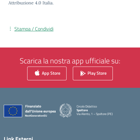
Attribuzione 4.0 Italia.
Stampa / Condividi
Scarica la nostra app ufficiale su:
App Store
Play Store
Circolo Didattico
Spoltore
Via Alento, 1 – Spoltore (PE)
— Visita la pagina iniziale della scuola
Link Esterni