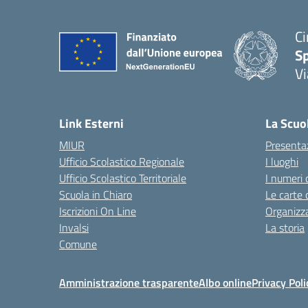
Ci
S
Vi
— 
Link Esterni
La Scuo
MIUR
Presenta
Ufficio Scolastico Regionale
I luoghi
Ufficio Scolastico Territoriale
I numeri 
Scuola in Chiaro
Le carte 
Iscrizioni On Line
Organizz
Invalsi
La storia
Comune
Amministrazione trasparente
Albo online
Privacy Poli