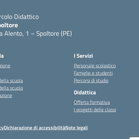
rcolo Didattico
poltore
a Alento, 1 – Spoltore (PE)
Visita la pagina iniziale della scuola
la
I Servizi
zione
Personale scolastico
Famiglie e studenti
della scuola
Percorsi di studio
della scuola
Didattica
azione
Offerta formativa
I progetti delle classi
cy
Dichiarazione di accessibilità
Note legali