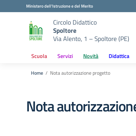
Vai ai contenuti
Vai al menu di navigazione
Vai al footer
Ministero dell'Istruzione e del Merito
Circolo Didattico
Spoltore
Via Alento, 1 – Spoltore (PE)
Scuola
Servizi
Novità
Didattica
Home
Nota autorizzazione progetto
Nota autorizzazion