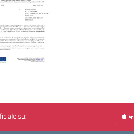
iciale su:
App