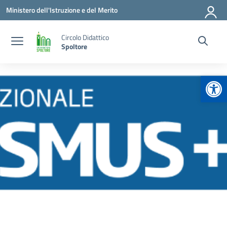
Vai ai contenuti
Vai al menu di navigazione
Vai al footer
Ministero dell'Istruzione e del Merito
Circolo Didattico
Spoltore
Apr