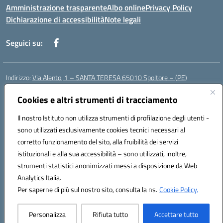
Amministrazione trasparente
Albo online
Privacy Policy
Dichiarazione di accessibilità
Note legali
Seguici su:
Indirizzo:
Via Alento, 1 – SANTA TERESA 65010 Spoltore – (PE)
Centralino:
085 4961121
Email:
peee052003@istruzione.it
Posta elettronica certificata (PEC):
Cookies e altri strumenti di tracciamento
peee052003@pec.istruzione.it
Codice fiscale: 80006490686
Il nostro Istituto non utilizza strumenti di profilazione degli utenti -
Codice meccanografico:
peee052003
sono utilizzati esclusivamente cookies tecnici necessari al
Codice Indice delle Pubbliche Amministrazioni (IPA): istsc_peee052003
corretto funzionamento del sito, alla fruibilità dei servizi
Codice unico di fatturazione (CUF): UF01MF
istituzionali e alla sua accessibilità – sono utilizzati, inoltre,
strumenti statistici anonimizzati messi a disposizione da Web
Analytics Italia.
Hosting & Powered by 3D Solution S.r.l.
Per saperne di più sul nostro sito, consulta la ns.
Cookie Policy.
Concept & Design by Designers Italia
Personalizza
Rifiuta tutto
Accettare tutto