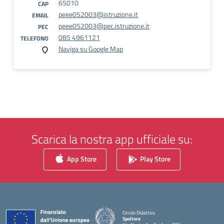
65010
CAP
peee052003@istruzione.it
EMAIL
peee052003@pec.istruzione.it
PEC
085 4961121
TELEFONO
Naviga su Google Map
Scarica la nostra app ufficiale su:
App Store
Play Store
Circolo Didattico
Spoltore