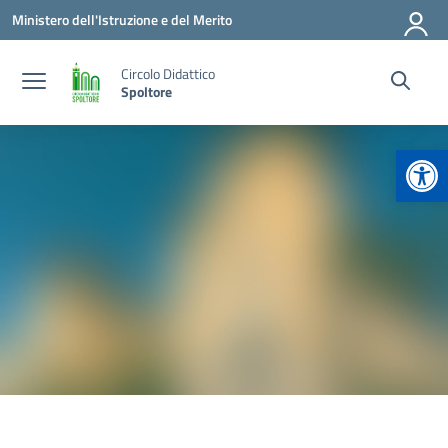
Vai ai contenuti
Vai al menu di navigazione
Vai al footer
Ministero dell'Istruzione e del Merito
Circolo Didattico
Spoltore
Apr