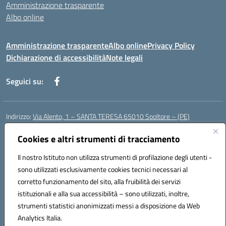
Amministrazione trasparente
Albo online
Amministrazione trasparente
Albo online
Privacy Policy
Dichiarazione di accessibilità
Note legali
Seguici su:
Indirizzo:
Via Alento, 1 – SANTA TERESA 65010 Spoltore – (PE)
Centralino:
085 4961121
Email:
peee052003@istruzione.it
Cookies e altri strumenti di tracciamento
Posta elettronica certificata (PEC):
peee052003@pec.istruzione.it
Codice fiscale: 80006490686
Il nostro Istituto non utilizza strumenti di profilazione degli utenti -
Codice meccanografico:
peee052003
sono utilizzati esclusivamente cookies tecnici necessari al
Codice Indice delle Pubbliche Amministrazioni (IPA): istsc_peee052003
corretto funzionamento del sito, alla fruibilità dei servizi
Codice unico di fatturazione (CUF): UF01MF
istituzionali e alla sua accessibilità – sono utilizzati, inoltre,
strumenti statistici anonimizzati messi a disposizione da Web
Analytics Italia.
Hosting & Powered by 3D Solution S.r.l.