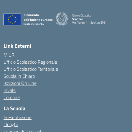
Circolo Didattico
Spoltore
Via Alento, 1 – Spoltore (PE)
— Visita la pagina iniziale della scuola
Link Esterni
MIUR
Ufficio Scolastico Regionale
Ufficio Scolastico Territoriale
Scuola in Chiaro
Iscrizioni On Line
Invalsi
Comune
La Scuola
Presentazione
I luoghi
I numeri della scuola