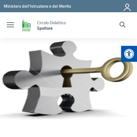
Vai ai contenuti
Vai al menu di navigazione
Vai al footer
Ministero dell'Istruzione e del Merito
Circolo Didattico
Spoltore
Apr