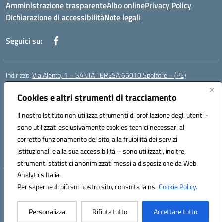
Amministrazione trasparente
Albo online
Privacy Policy
Dichiarazione di accessibilità
Note legali
Seguici su:
Indirizzo:
Via Alento, 1 – SANTA TERESA 65010 Spoltore – (PE)
Centralino:
085 4961121
Email:
peee052003@istruzione.it
Posta elettronica certificata (PEC):
Cookies e altri strumenti di tracciamento
peee052003@pec.istruzione.it
Codice fiscale: 80006490686
Il nostro Istituto non utilizza strumenti di profilazione degli utenti -
Codice meccanografico:
peee052003
sono utilizzati esclusivamente cookies tecnici necessari al
Codice Indice delle Pubbliche Amministrazioni (IPA): istsc_peee052003
corretto funzionamento del sito, alla fruibilità dei servizi
Codice unico di fatturazione (CUF): UF01MF
istituzionali e alla sua accessibilità – sono utilizzati, inoltre,
strumenti statistici anonimizzati messi a disposizione da Web
Analytics Italia.
Hosting & Powered by 3D Solution S.r.l.
Per saperne di più sul nostro sito, consulta la ns.
Cookie Policy.
Concept & Design by Designers Italia
Personalizza
Rifiuta tutto
Accettare tutto