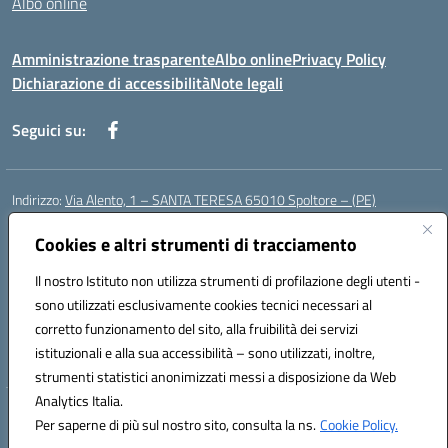
Albo online
Amministrazione trasparente
Albo online
Privacy Policy
Dichiarazione di accessibilità
Note legali
Seguici su:
Indirizzo:
Via Alento, 1 – SANTA TERESA 65010 Spoltore – (PE)
Centralino:
085 4961121
Email:
peee052003@istruzione.it
Posta elettronica certificata (PEC):
Cookies e altri strumenti di tracciamento
peee052003@pec.istruzione.it
Codice fiscale: 80006490686
Il nostro Istituto non utilizza strumenti di profilazione degli utenti -
Codice meccanografico:
peee052003
sono utilizzati esclusivamente cookies tecnici necessari al
Codice Indice delle Pubbliche Amministrazioni (IPA): istsc_peee052003
corretto funzionamento del sito, alla fruibilità dei servizi
Codice unico di fatturazione (CUF): UF01MF
istituzionali e alla sua accessibilità – sono utilizzati, inoltre,
strumenti statistici anonimizzati messi a disposizione da Web
Analytics Italia.
Hosting & Powered by 3D Solution S.r.l.
Per saperne di più sul nostro sito, consulta la ns.
Cookie Policy.
Concept & Design by Designers Italia